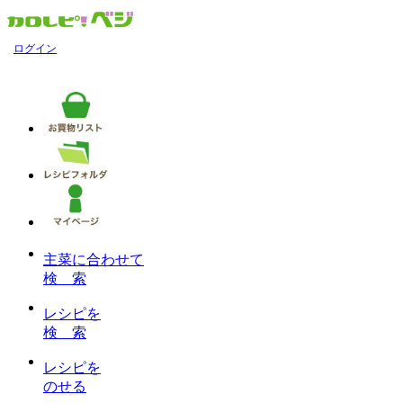
ログイン
主菜に合わせて
検 索
レシピを
検 索
レシピを
のせる