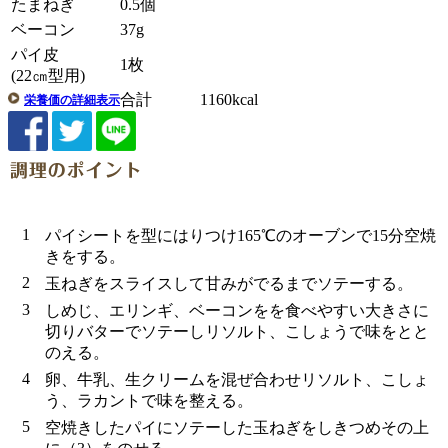
たまねぎ
0.5個
ベーコン
37g
パイ皮
1枚
(22㎝型用)
合計 1160kcal
栄養価の詳細表示
1
パイシートを型にはりつけ165℃のオーブンで15分空焼
きをする。
2
玉ねぎをスライスして甘みがでるまでソテーする。
3
しめじ、エリンギ、ベーコンをを食べやすい大きさに
切りバターでソテーしリソルト、こしょうで味をとと
のえる。
4
卵、牛乳、生クリームを混ぜ合わせリソルト、こしょ
う、ラカントで味を整える。
5
空焼きしたパイにソテーした玉ねぎをしきつめその上