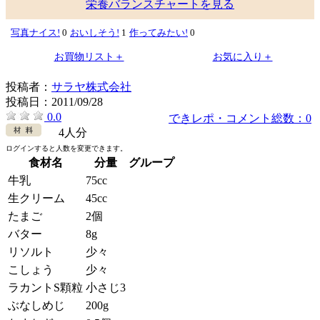
栄養バランスチャートを見る
写真ナイス!
0
おいしそう!
1
作ってみたい!
0
お買物リスト＋
お気に入り＋
投稿者：
サラヤ株式会社
投稿日：
2011/09/28
0.0
できレポ・コメント総数：0
4人分
ログインすると人数を変更できます。
食材名
分量
グループ
牛乳
75cc
生クリーム
45cc
たまご
2個
バター
8g
リソルト
少々
こしょう
少々
ラカントS顆粒
小さじ3
ぶなしめじ
200g