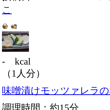
こ
- kcal
（1人分）
味噌漬けモッツァレラの
調理時間：約15分