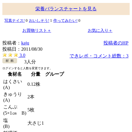
栄養バランスチャートを見る
写真ナイス!
0
おいしそう!
1
作ってみたい!
0
お買物リスト＋
お気に入り＋
投稿者：
kaju
投稿者のHP
投稿日：
2011/08/30
3.0
できレポ・コメント総数：3
3人分
ログインすると人数を変更できます。
食材名
分量
グループ
はくさい
0.12株
(A)
きゅうり
2本
(A)
こんぶ
5枚
(5×1㎝ B)
塩
大さじ1
(B)