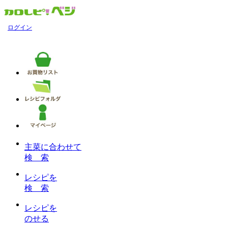
ログイン
主菜に合わせて
検 索
レシピを
検 索
レシピを
のせる