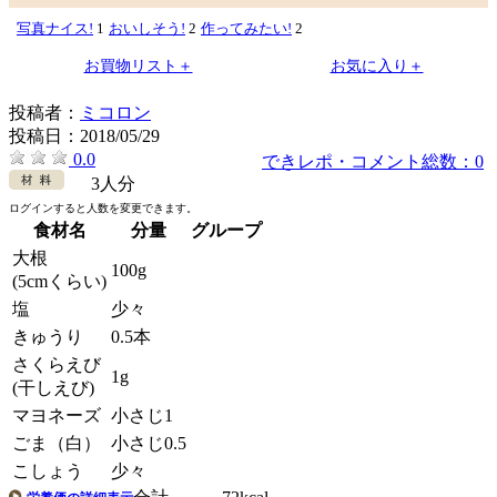
写真ナイス!
1
おいしそう!
2
作ってみたい!
2
お買物リスト＋
お気に入り＋
投稿者：
ミコロン
投稿日：
2018/05/29
0.0
できレポ・コメント総数：0
3人分
ログインすると人数を変更できます。
食材名
分量
グループ
大根
100g
(5cmくらい)
塩
少々
きゅうり
0.5本
さくらえび
1g
(干しえび)
マヨネーズ
小さじ1
ごま（白）
小さじ0.5
こしょう
少々