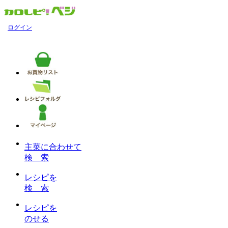
ログイン
主菜に合わせて
検 索
レシピを
検 索
レシピを
のせる