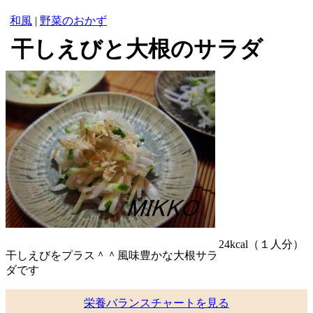
和風
|
野菜のおかず
干しえびと大根のサラダ
24kcal
（１人分）
干しえびをプラス＾＾風味豊かな大根サラ
ダです
栄養バランスチャートを見る