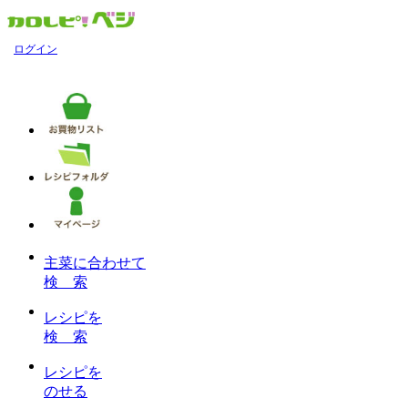
ログイン
主菜に合わせて
検 索
レシピを
検 索
レシピを
のせる