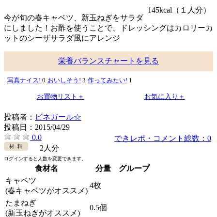
145kcal
（１人分）
今が旬の春キャベツ、新玉ねぎをサラダ
にしました！お酢を使うことで、ドレッシングはカロリーカ
ットのシーザサラダ風にアレンジ
栄養バランスチャートを見る
写真ナイス!
0
おいしそう!
3
作ってみたい!
1
お買物リスト＋
お気に入り＋
投稿者：
ビネガール☆
投稿日：
2015/04/29
0.0
できレポ・コメント総数：0
2人分
ログインすると人数を変更できます。
食材名
分量
グループ
キャベツ
4枚
(春キャベツがオススメ)
たまねぎ
0.5個
(新玉ねぎがオススメ)