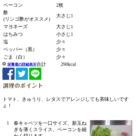
ベーコン
2枚
酢
大さじ1
(リンゴ酢がオススメ)
マヨネーズ
大さじ1
はちみつ
小さじ1
塩
少々
ペッパー（黒）
少々
ごま（白）
少々
合計 290kcal
栄養価の詳細表示
トマト、きゅうり、レタスでアレンジしても美味しいです
ょ！
1
春キャベツを一口サイズ、新玉ね
ぎを薄くスライス、ベーコンを細
かく切ります。