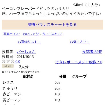
94kcal
（１人分）
ベーコンフレーバードビッツのカリカリ
感、ハーブ塩でちょっとしょっぱいのがイイみたいですね♪
栄養バランスチャートを見る
写真ナイス!
1
おいしそう!
2
作ってみたい!
1
お買物リスト＋
お気に入り＋
投稿者：
パッちゃん
投稿者のHP
投稿日：
2011/10/13
0.0
できレポ・コメント総数：0
2人分
ログインすると人数を変更できます。
食材名
分量
グループ
レタス
50g
きゅうり
20g
赤ピーマン
10g
黄ピーマン
10g