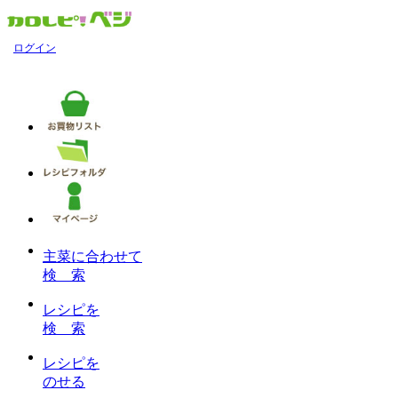
ログイン
主菜に合わせて
検 索
レシピを
検 索
レシピを
のせる