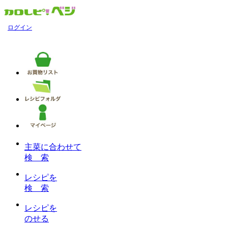
ログイン
主菜に合わせて
検 索
レシピを
検 索
レシピを
のせる