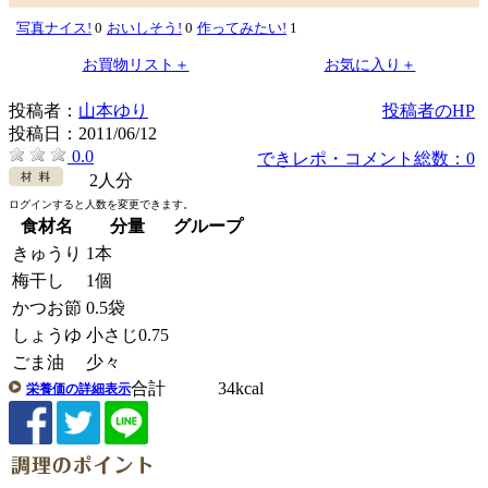
写真ナイス!
0
おいしそう!
0
作ってみたい!
1
お買物リスト＋
お気に入り＋
投稿者：
山本ゆり
投稿者のHP
投稿日：
2011/06/12
0.0
できレポ・コメント総数：0
2人分
ログインすると人数を変更できます。
食材名
分量
グループ
きゅうり
1本
梅干し
1個
かつお節
0.5袋
しょうゆ
小さじ0.75
ごま油
少々
合計 34kcal
栄養価の詳細表示