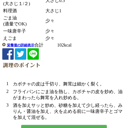
大さじ0.5
(大さじ１/２)
料理酒
大さじ1
ごま油
少々
(適量でOK)
一味唐辛子
少々
えごま
少々
合計 102kcal
栄養価の詳細表示
1
カボチャの皮は千切り、舞茸は細かく裂く。
2
フライパンにごま油を熱し、カボチャの皮を炒め、油
がまわったら舞茸を入れ炒める。
3
酒を加えサッと炒め、砂糖を加えて少し経ったら、み
りん・醤油を加え、火を止める前に一味唐辛子とゴマ
を加えて混ぜる。