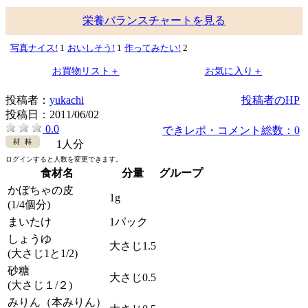
栄養バランスチャートを見る
写真ナイス!
1
おいしそう!
1
作ってみたい!
2
お買物リスト＋
お気に入り＋
投稿者：
yukachi
投稿者のHP
投稿日：
2011/06/02
0.0
できレポ・コメント総数：0
1人分
ログインすると人数を変更できます。
食材名
分量
グループ
かぼちゃの皮
1g
(1/4個分)
まいたけ
1パック
しょうゆ
大さじ1.5
(大さじ1と1/2)
砂糖
大さじ0.5
(大さじ１/２)
みりん（本みりん）