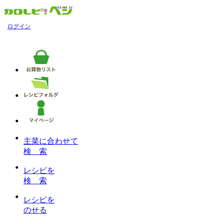
ログイン
主菜に合わせて
検 索
レシピを
検 索
レシピを
のせる