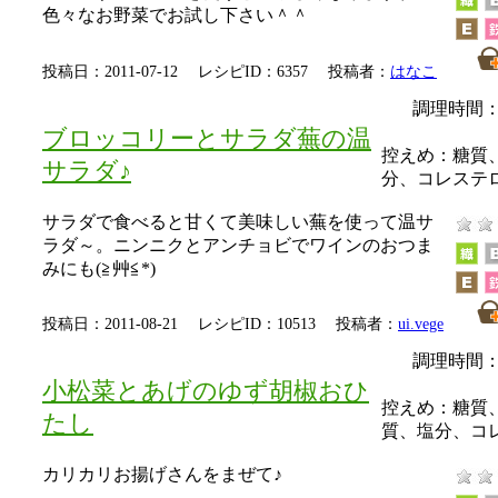
色々なお野菜でお試し下さい＾＾
投稿日：2011-07-12 レシピID：6357 投稿者：
はなこ
調理時間：
ブロッコリーとサラダ蕪の温
控えめ：
糖質
サラダ♪
分、コレステ
サラダで食べると甘くて美味しい蕪を使って温サ
ラダ～。ニンニクとアンチョビでワインのおつま
みにも(≧艸≦*)
投稿日：2011-08-21 レシピID：10513 投稿者：
ui.vege
調理時間：
小松菜とあげのゆず胡椒おひ
控えめ：
糖質
たし
質、塩分、コ
カリカリお揚げさんをまぜて♪