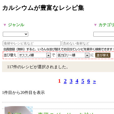
カルシウムが豊富なレシピ集
▼
ジャンル
▼
カテゴ
117件のレシピが選択されました。
1
2
3
4
5
6
»
1件目から20件目を表示