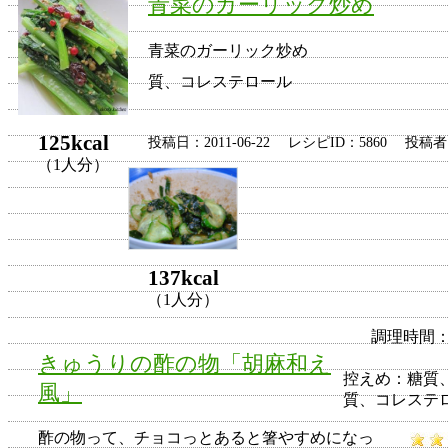
青菜のガーリック炒め
青菜のガーリック炒め
質、コレステロール
125kcal
投稿日：2011-06-22 レシピID：5860 投稿
（1人分）
137kcal
（1人分）
調理時間：
きゅうりの酢の物「胡麻和え
控えめ：
糖質
風」
質、コレステ
酢の物って、チョコっとあると箸やすめになっ