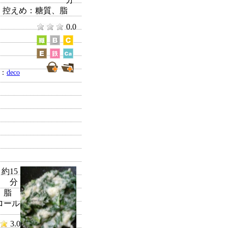
控えめ：
糖質、脂
0.0
者：
deco
約15
分
、脂
ロール
3.0