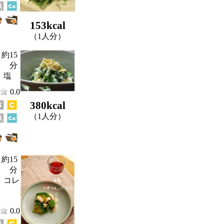
153kcal
（1人分）
約15
分
、塩
0.0
380kcal
（1人分）
約15
分
、コレ
0.0