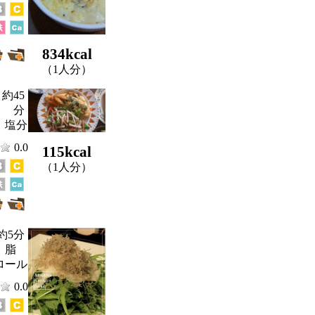
834kcal
（1人分）
約45
分
、塩分
0.0
115kcal
（1人分）
約5分
、脂
ロール
0.0