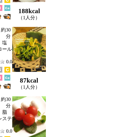
188kcal
（1人分）
約30
分
、塩
ロール
0.0
87kcal
（1人分）
約30
分
、脂
レステ
0.0