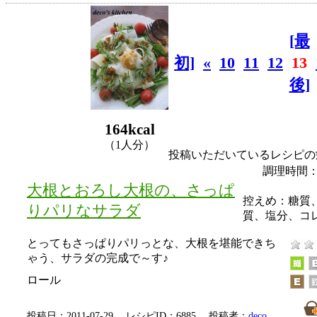
[最
初]
«
10
11
12
13
後]
164kcal
（1人分）
投稿いただいているレシピの
調理時間：
大根とおろし大根の、さっぱ
控えめ：
糖質
りパリなサラダ
質、塩分、コ
とってもさっぱりパリっとな、大根を堪能できち
ゃう、サラダの完成で～す♪
ロール
投稿日：2011-07-29 レシピID：6885 投稿者：
deco