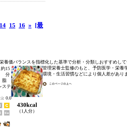
14
15
16
»
[最
栄養価バランスを指標化した基準で分析・分類しおすすめして
管理栄養士監修のもと、予防医学・栄養
約15
環境・生活習慣などにより個人差があり
分
、脂
レステ
0.0
430kcal
（1人分）