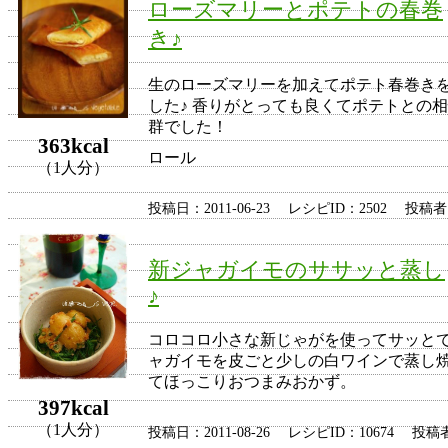
ローズマリーとポテトの春巻
き♪
生のローズマリーを加えてポテト春巻き
した♪ 香りがとっても良くてポテトとの
群でした！
363kcal
ロール
（1人分）
投稿日：2011-06-23 レシピID：2502 投稿
新ジャガイモのササッと蒸し
♪
コロコロ小さな新じゃがを使ってサッと
ャガイモを皮ごと少しの白ワインで蒸し
てほっこりおつまみおかず。
397kcal
（1人分）
投稿日：2011-08-26 レシピID：10674 投稿