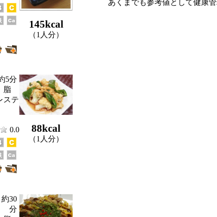
あくまでも参考値として健康管
145kcal
（1人分）
約5分
、脂
レステ
88kcal
0.0
（1人分）
約30
分