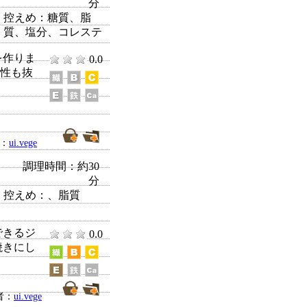
分
控えめ：
糖質、脂
質、塩分、コレステ
を作りま
0.0
相性も抜
者：
ui.vege
調理時間：約30
分
控えめ：
、脂質
できるジ
0.0
焼きにし
者：
ui.vege