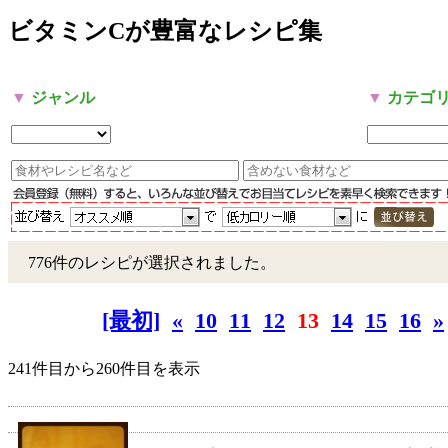
ビタミンCが豊富なレシピ集
▼
ジャンル
▼
カテゴ
776件のレシピが選択されました。
[最初]
«
10
11
12
13
14
15
16
»
241件目から260件目を表示