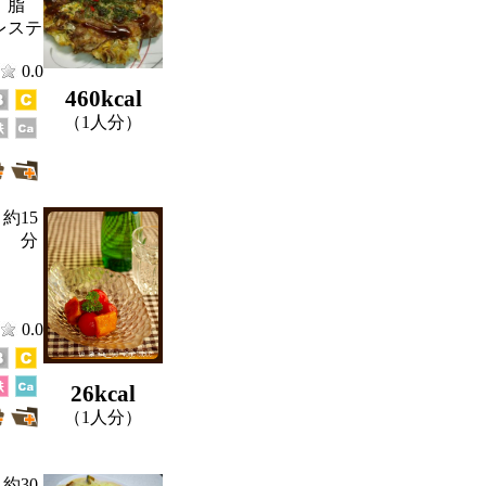
、脂
レステ
0.0
460kcal
（1人分）
約15
分
0.0
26kcal
（1人分）
約30