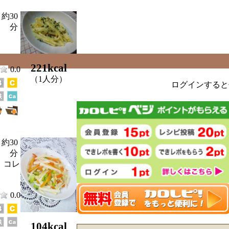
約30
分
221kcal
0.0
（1人分）
ログインすると
約30
分
、コレ
0.0
104kcal