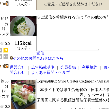
（1人分）
※ご返信を希望される方は「その他のお
約15
分
、脂
レステ
115kcal
0.0
（1人分）
送信
その他のお問合わせはこちら
運営会社
｜
広告掲載基準
｜
会員登録
｜
利用規約
｜
個
問合わせ
｜
よくある質問・ヘルプ
Copyright(C) Style Creates Co.(japan) / All rig
約30
分
本サイトでは厚生労働省の「日本人の食
、脂
表」をベースに
レステ
栄養価に関する数値は管理栄養士監修の
0.0